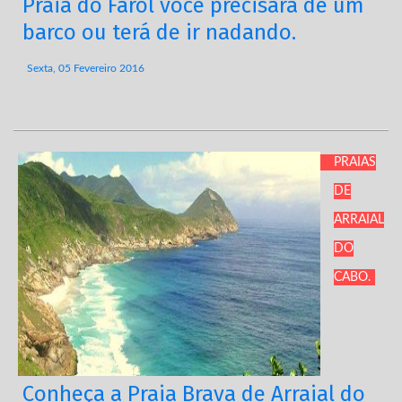
Praia do Farol você precisará de um
barco ou terá de ir nadando.
Sexta, 05 Fevereiro 2016
PRAIAS
DE
ARRAIAL
DO
CABO.
Conheça a Praia Brava de Arraial do