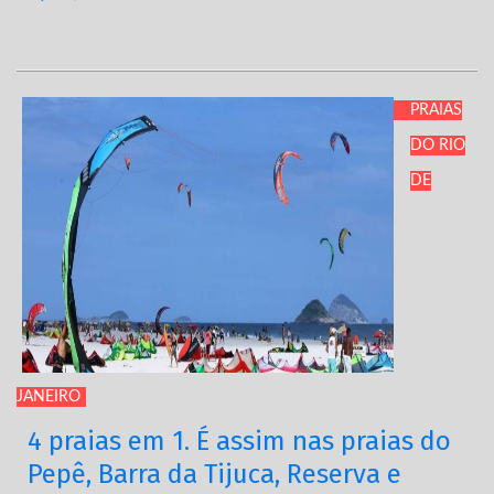
PRAIAS
DO RIO
DE
JANEIRO
4 praias em 1. É assim nas praias do
Pepê, Barra da Tijuca, Reserva e