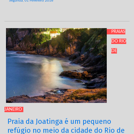
Segunda, 01 Fevereiro 2016
PRAIAS
DO RIO
DE
JANEIRO
Praia da Joatinga é um pequeno
refúgio no meio da cidade do Rio de