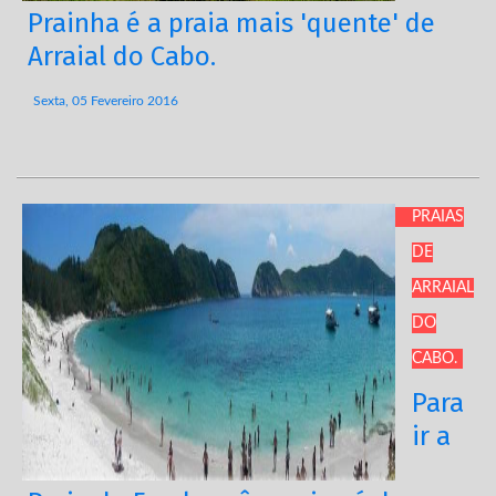
Prainha é a praia mais 'quente' de
Arraial do Cabo.
Sexta, 05 Fevereiro 2016
PRAIAS
DE
ARRAIAL
DO
CABO.
Para
ir a