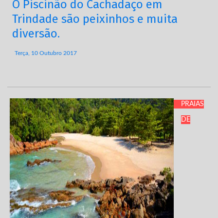
O Piscinão do Cachadaço em
Trindade são peixinhos e muita
diversão.
Terça, 10 Outubro 2017
PRAIAS
DE