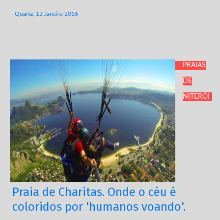
Quarta, 13 Janeiro 2016
PRAIAS
DE
NITERÓI
Praia de Charitas. Onde o céu é
coloridos por 'humanos voando'.