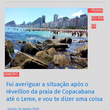
PRAIAS
DO RIO
DE
JANEIRO
Fui averiguar a situação após o
réveillon da praia de Copacabana
até o Leme, e vou te dizer uma coisa
Quinta, 04 Janeiro 2018