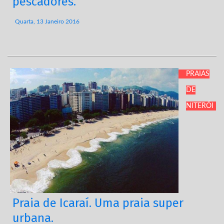
pescadores.
Quarta, 13 Janeiro 2016
PRAIAS
DE
NITERÓI
Praia de Icaraí. Uma praia super
urbana.