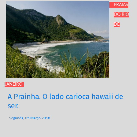
PRAIAS
DO RIO
DE
JANEIRO
A Prainha. O lado carioca hawaii de
ser.
Segunda, 05 Março 2018