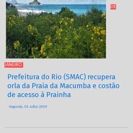
DE
JANEIRO
Prefeitura do Rio (SMAC) recupera
orla da Praia da Macumba e costão
de acesso à Prainha
Segunda, 01 Julho 2019