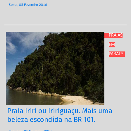
Sexta, 05 Fevereiro 2016
PRAIAS
EM
PARATY
Praia Iriri ou Iririguaçu. Mais uma
beleza escondida na BR 101.