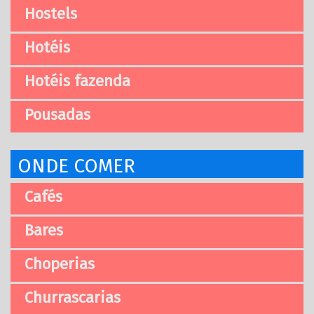
Hostels
Hotéis
Hotéis fazenda
Pousadas
ONDE COMER
Cafés
Bares
Choperias
Churrascarias