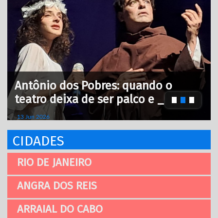
ndo o
Projeto Floresta Encantada:
 e _
Educação Viva, Reconexão
_
08 Jan 2026
CIDADES
RIO DE JANEIRO
ANGRA DOS REIS
ARRAIAL DO CABO