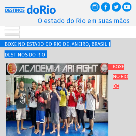
O estado do Rio em suas mãos
BOXE NO ESTADO DO RIO DE JANEIRO, BRASIL |
DESTINOS DO RIO
BOXE
NO RIO
DE