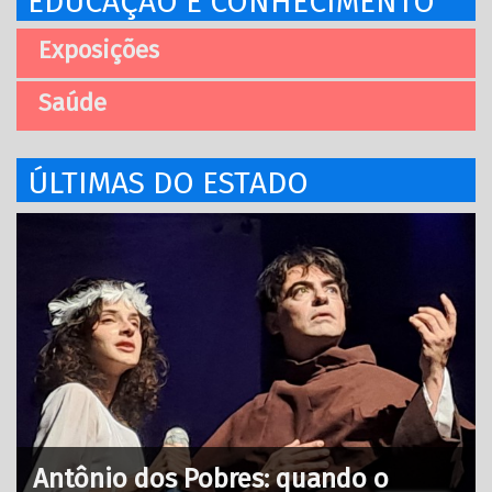
EDUCAÇÃO E CONHECIMENTO
Exposições
Saúde
ÚLTIMAS DO ESTADO
Antônio dos Pobres: quando o
P