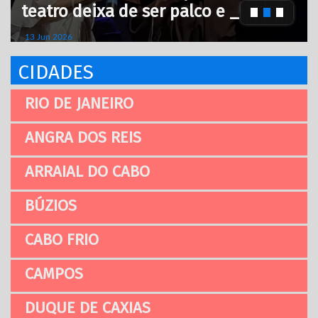
teatro deixa de ser palco e _
E
_
13 Jun 2026
0
CIDADES
RIO DE JANEIRO
ANGRA DOS REIS
ARRAIAL DO CABO
BÚZIOS
CABO FRIO
CAMPOS
DUQUE DE CAXIAS